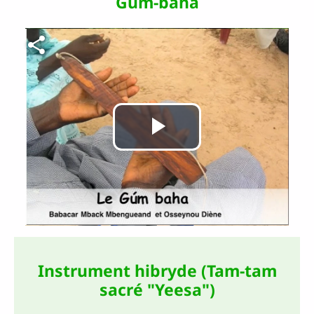
Gúm-ɓaha
Fichier vidéo
Lire
la
vidéo
Instrument hibryde (Tam-tam
sacré "Yeesa")