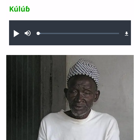
Kúlúɓ
Audio file
Loaded
:
Jouer
Sourdine
2.95%