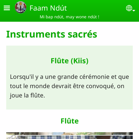
Aller au contenu principal
Faam Ndút
Se
Mi ɓap ndút, may wone ndút !
Instruments sacrés
Flûte (Kiis)
Lorsqu'il y a une grande cérémonie et que
tout le monde devrait être convoqué, on
joue la flûte.
Flûte
Fichier vidéo