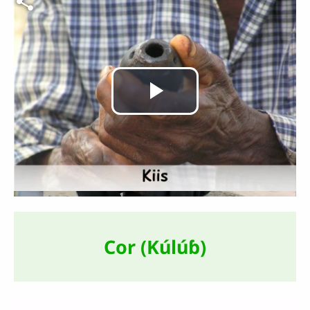
Lire
la
vidéo
Cor (Kúlúɓ)