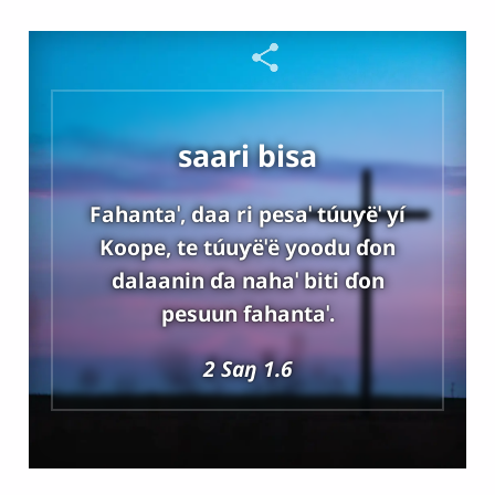
saari bisa
Fahantaˈ, daa ri pesaˈ túuƴëˈ yí
Koope, te túuƴëˈë yoodu ɗon
dalaanin ɗa nahaˈ biti ɗon
pesuun fahantaˈ.
2 Saŋ 1.6