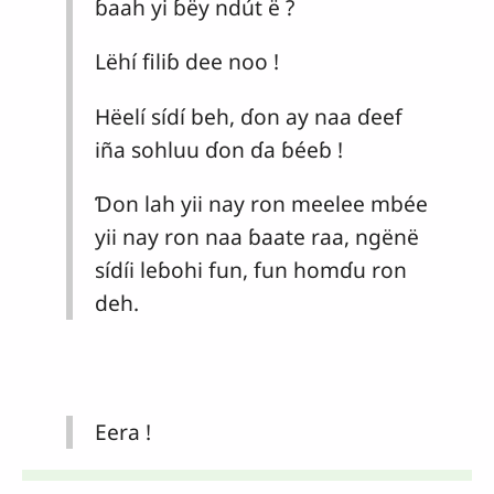
ɓaah yi ɓëy ndút ë ?
Lëhí filiɓ dee noo !
Hëelí sídí beh, ɗon ay naa ɗeef
iña sohluu ɗon ɗa ɓéeɓ !
Ɗon lah yii nay ron meelee mbée
yii nay ron naa ɓaate raa, ngënë
sídíi leɓohi fun, fun homɗu ron
deh.
Eera !