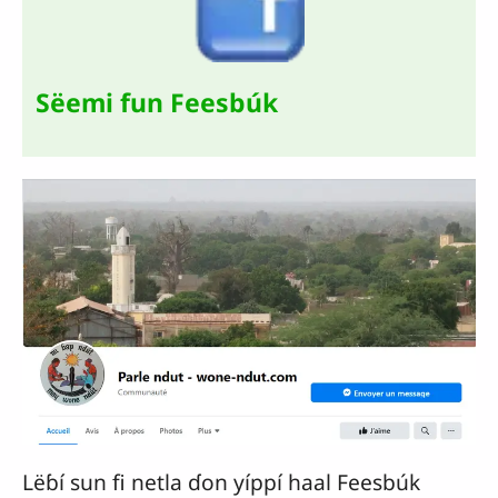
Sëemi fun Feesbúk
Lëɓí sun fi netla ɗon yíppí haal Feesbúk