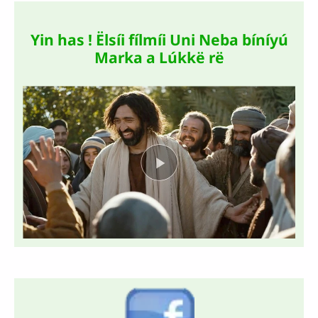
Yin has ! Ëlsíi fílmíi Uni Neba bíníyú
Marka a Lúkkë rë