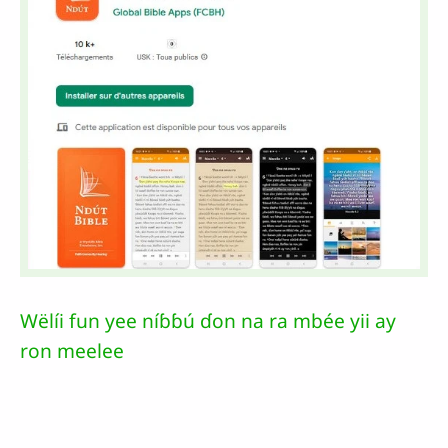
Wëlíi fun yee níɓɓú ɗon na ra mbée yii ay
ron meelee