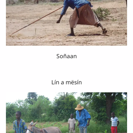
Soñaan
Lín a mësín