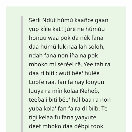
Sérlí Ndút húmú kaañce gaan
yup kíilë kat ! Júrë në húmúu
hoñuu waa pok ɗa nék fana
daa húmú luk naa lah soloh,
ndah fana non iña na pok
mboko mi séréel rë. Yee tah ra
daa ri biti : wuti ɓëeꞌ húlëe
Loofe raa, fan fa nay looyuu
luuya ra mín kolaa Ñeheɓ,
teeɓaꞌi biti ɓëeꞌ húl baa ra non
yuba kolaꞌ fan fa ra di ɓíiɓ. Te
tígí kelaa fu fana yaayute,
ɗeef mboko daa ɗéɓpí took