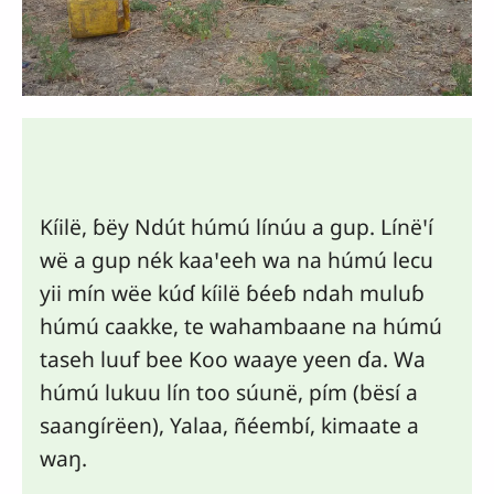
Kíilë, ɓëy Ndút húmú línúu a gup. Línëꞌí
wë a gup nék kaaꞌeeh wa na húmú lecu
yii mín wëe kúɗ kíilë ɓéeɓ ndah muluɓ
húmú caakke, te wahambaane na húmú
taseh luuf bee Koo waaƴe yeen ɗa. Wa
húmú lukuu lín too súunë, pím (bësí a
saangírëen), Yalaa, ñéembí, kimaate a
waŋ.