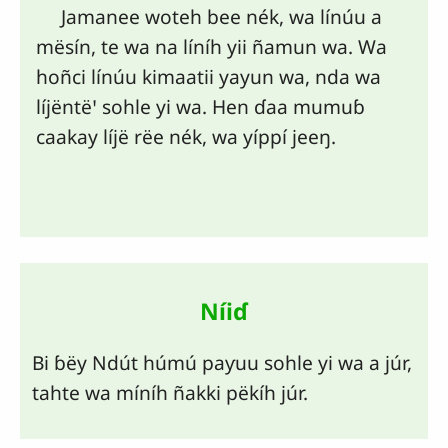
Jamanee woteh bee nék, wa línúu a
mësín, te wa na líníh yii ñamun wa. Wa
hoñci línúu kimaatii yayun wa, nda wa
líjëntëꞌ sohle yi wa. Hen ɗaa mumuɓ
caakay líjë rëe nék, wa yíppí jeeŋ.
Níiɗ
Bi ɓëy Ndút húmú paƴuu sohle yi wa a júr,
tahte wa míníh ñakki pëkíh júr.