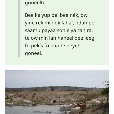
goneelte.
Bee ke yup peꞌ bee nék, ow
yínë rek mín ɗíi lahaꞌ, ndah peꞌ
saamu paƴaa sohle ya caŋ ra,
te ow mín lah haneel ɗee leegi
fu pëkís fu hap te ñeyeh
goneel.