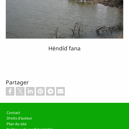
Hëndíɗ fana
Partager
Footer
Contact
Droits d'auteur
Plan du site