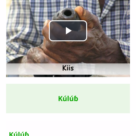
Lire
la
vidéo
Kúlúɓ
Kúlúɓ