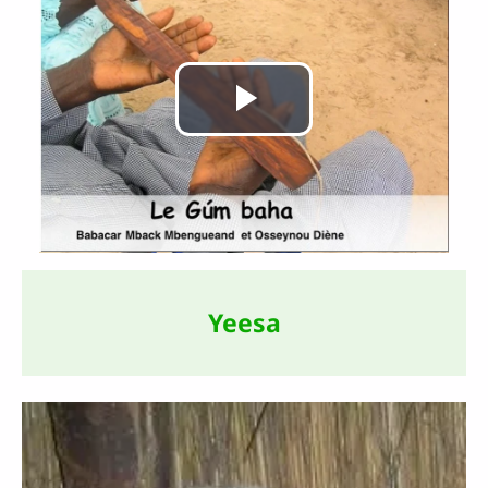
Lire
la
vidéo
Yeesa