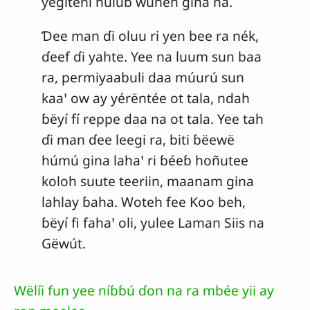
ƴégítëhí húlúɓ wuneh gina na.
Ɗee man ɗi oluu ri yen bee ra nék,
ɗeef ɗi yahte. Yee na luum sun baa
ra, permiyaabuli daa múurú sun
kaaꞌ ow ay yérëntée ot tala, ndah
ɓëyí fí reppe daa na ot tala. Yee tah
ɗi man ɗee leegi ra, biti ɓëewë
húmú gina lahaꞌ ri ɓéeɓ hoñutee
koloh suute teeriin, maanam gina
lahlay ɓaha. Woteh fee Koo beh,
ɓëyí fi fahaꞌ oli, yulee Laman Siis na
Gëwút.
Wëlíi fun yee níɓɓú ɗon na ra mbée yii ay