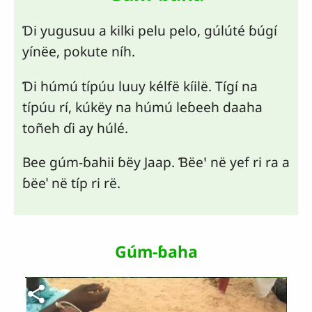
Ɗi yugusuu a kilki pelu pelo, gúlúté ɓúgí
yínëe, pokute níh.
Ɗi húmú típúu luuy kélfë kíilë. Tígí na
típúu rí, kúkëy na húmú leɓeeh daaha
toñeh ɗi ay húlé.
Bee gúm-ɓahii ɓëy Jaap. Ɓëeꞌ në yef ri ra a
ɓëeˈ në típ ri rë.
Gúm-ɓaha
Fichier vidéo