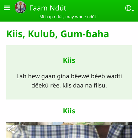
Aller au contenu principal
Faam Ndút
Se
Mi ɓap ndút, may wone ndút !
Kiis, Kuluɓ, Gum-ɓaha
Kiis
Lah hew gaan gina ɓëewë ɓéeɓ waɗti
dëekú rëe, kiis daa na fiisu.
Kiis
Fichier vidéo