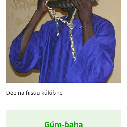
Ɗee na fiisuu kúlúɓ rë
Gúm-ɓaha