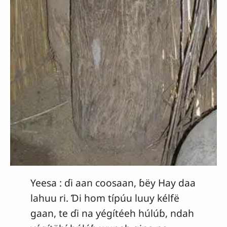
Yeesa : ɗi aan coosaan, ɓëy Hay daa
lahuu ri. Ɗi hom típúu luuy kélfë
gaan, te ɗi na ƴégítéeh húlúɓ, ndah