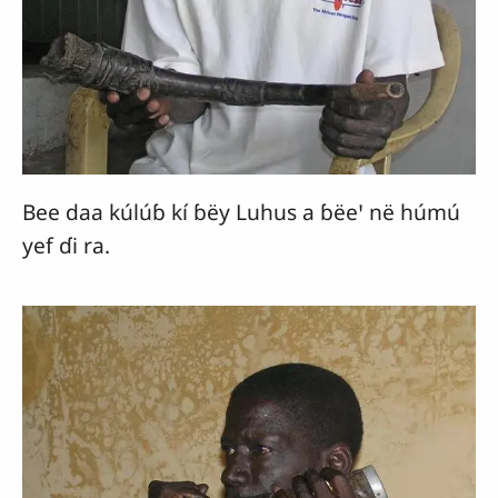
Bee daa kúlúɓ kí ɓëy Luhus a ɓëeꞌ në húmú
yef ɗi ra.