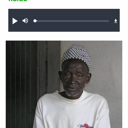
Audio file
Loaded
:
Hégílëe
Sourdine
2.95%